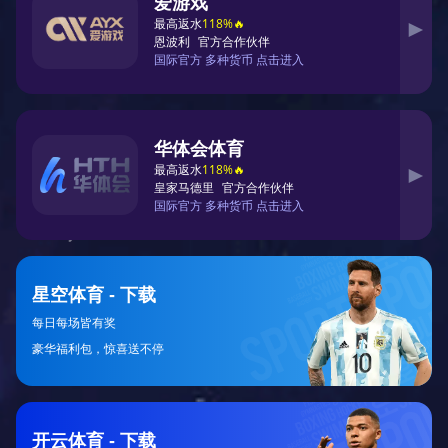
略让其他球队很难适应，从而为北京队创造了
更多的得分机会。通过精确的数据分析，教练
组不断优化战术布局，使得整体作战效率大幅
提升。
总结来看，北京排球队凭借其独特且灵活多变
的战术体系，不仅提高了自身实力，更使得他
们在比赛中具备足够的竞争优势，从而顺利占
据积分榜首位。
2、优秀球员个人能力
除了团队战术外，北京排球队还拥有一批实力
超群的优秀球员，他们各自具备独特技能，对
整个团队贡献良多。在主攻手位置上，有几位
年轻选手表现尤为突出，他们不仅具备扎实的
基本功，还能在关键时刻挺身而出，为团队赢
得重要分数。
另外，二传手作为连接全队的重要角色，其精