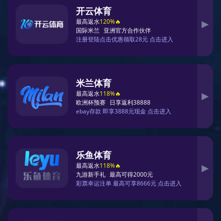
北京排球队在洲际杯积
分榜中以61分稳居第一
名展现强劲实力
2026-01-17
在近期的洲际杯比赛中，北京排球队凭借出色
的表现，以61分稳居积分榜第一名，展现了强
大的实力和团队合作精神。本文将从四个方面