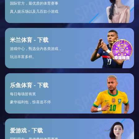
3、团队凝聚力与氛围
成功并非偶然，北京排球队背后有着深厚的人
际关系和良好的团队氛围。首先，教练与运动
员之间建立了信任关系，这种信任让运动员们
敢于表达自己的意见，并勇于尝试新的打法。
在训练过程中，大家互相鼓励，共同进步，这