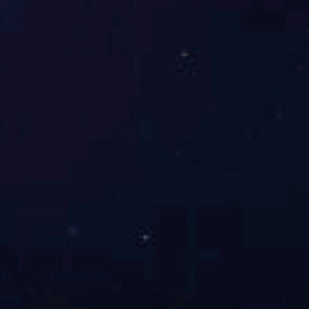
增强整体实力。随着技术水平不断提升，这些
新加入的小将将在今后的比赛中扮演越来越重
要的角色，为北京市争取更多荣誉。
此外，俱乐部正在加大投入力度，不断完善训
练设施，提高训练质量，以期培养出更多优秀
人才。同时，也积极参加国际赛事，与世界级
强队交流学习，从而获取更为先进和丰富的信
息。这无疑会使整个队伍受益匪浅，有助于提
升竞争力。
Total来看，北京排球队未来的发展潜力巨大，
只要继续保持这种良好的发展势头，有望在更
高级别赛事中斩获更丰厚的奖赏，为中国体育
事业增光添彩。
总结：
综上所述，北京排球队以61分稳居洲际杯积分
榜第一名，是其战术特色、优秀球员及坚定团