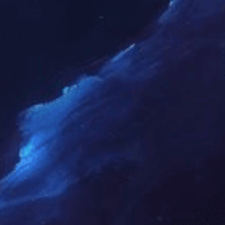
北京排球队在洲际杯积分榜
中以61分稳居第一名展现强
劲实力
2026-01-17
凯哥足球明星究竟是谁揭秘
他在球场上的传奇故事与成
就
2026-01-16
导航