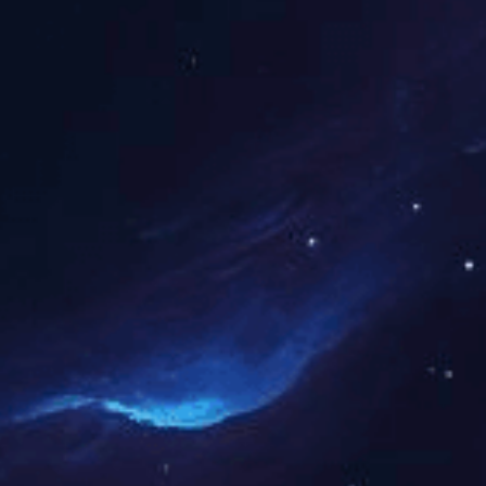
为了增强团队凝聚力，刘伟常常主动组织队
餐或团建。这些活动增进了彼此之间的了解
此外，他还特别提到沟通的重要性。“及时