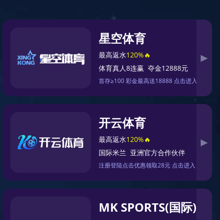
开元集团
现在预约