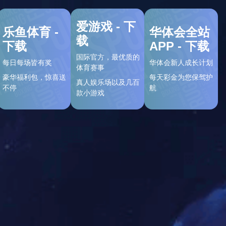
析与实战应用研究
2026-01-30
广州足球队的节奏解析与战
术深度剖析探秘之旅
2026-01-20
各位足球明星抖音号大揭秘
你最喜欢的球星在这里分享
什么内容
2026-01-18
南京排球队强势领跑联赛积
分榜以72分稳居第一名
2026-01-18