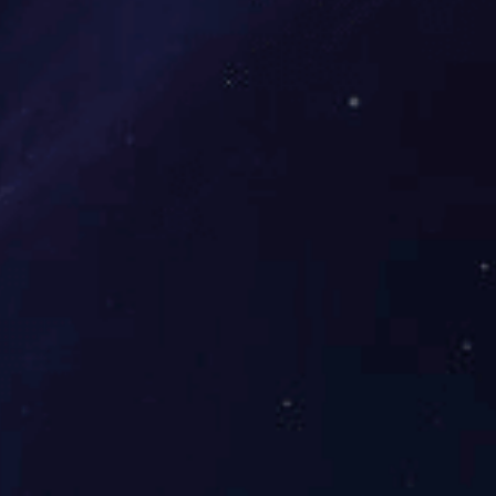
够保持良好的交流，就能最大程度地发挥出整个团
专访中，他表示，希望能够继续提升自己的技术水
参与一些青少年培训项目，将自己的经验传授给下
教练或者体育评论员，这样不仅可以继续留在篮球
的人。他相信，通过分享自己的经历，可以帮助年
地，都要勇敢追梦，坚持不懈。”这句话不仅展示了
逐梦想时永不放弃，坚持到底。
名成功运动员背后的辛勤付出与思考。从他的训练
，都体现出了他对篮球事业执着而热爱的态度。这