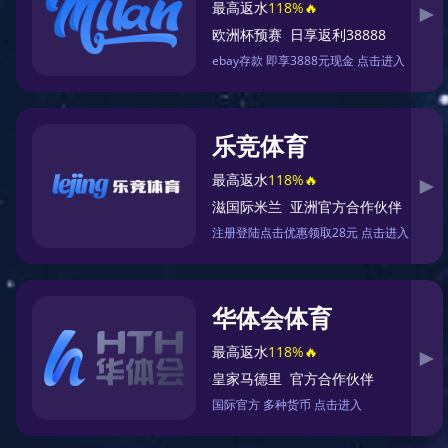
专访刘伟：深入探
与个人成长之路
2026-01-13
本文通过对篮球运动员刘伟的专访，深入探
历程。文章将从四个方面进行详细阐述，包
合作的重要性以及未来的发展规划。在训练
升自己的技能；在心态与心理素质上，他强
良好的沟通和协作能够显著提高整体表现；
不断追求卓越。整篇文章将为读者提供丰富