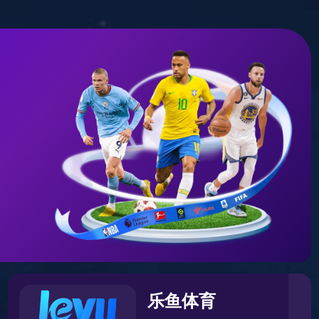
介绍
Ky开元
经典案例
最新动态
服务类型
接洽
Ky
最新动态
首页
最新动态