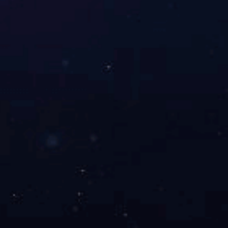
追求成功的人而言，也都有着重要的启示意义。
力、不懈追求，就一定会收获丰硕成果。希望更多人能
想而奋斗！