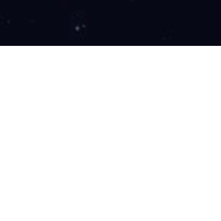
导航
网站地图
介绍
ky开元
SiteMap
经典案例
最新动态
服务类型
接洽
ky开元集团