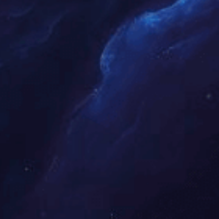
内活动，不仅限于场上的配合，还有场外的一起聚
，使得队员们能在关键时刻更好地默契配合。
沟通可以避免很多误会，”他说道。在比赛过程中，