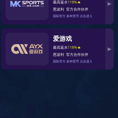
搜索
推荐文章
武汉乒乓球队反击战术解