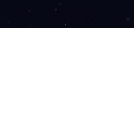
联系方式
地址
山东省济南市高新区工业南
路63号海信贤文中心2号楼
1012室
邮箱
scholastic@outlook.com
电话
15625118963