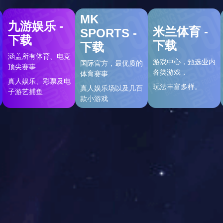
一些独特方法。他认为，科学合理的训练计划是成
，包括力量训练、技术练习和战术演练等，通过系
会定期观看自己和其他优秀球员的比赛视频，从中
的学习方式不仅帮助他更好地理解比赛，还能让他
同样重要。他常常主动向教练请教问题，并且乐于
使得他的成长速度远超许多同龄人，也为他的职业
伟成功的重要因素之一。在采访中，他强调，自信
能够做到，才能在关键时刻顶住压力，”他说道。这
现目标而建立起来的一种内在信念。