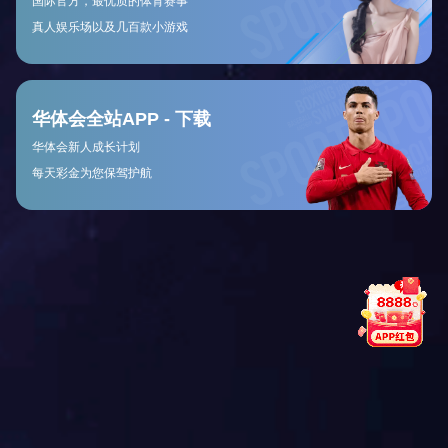
除了生理上的好处外，很多足球明星之所以热
衷于拔罐，还有一个重要原因就是其所带来的
心理安慰。在面对巨大的比赛压力时，一些球
员通过定期进行拔罐来获得一种仪式感，这让
他们更加专注于即将到来的比赛。
这种仪式感与心理暗示密切相关，当球员看到
自己身上那些由杯子留下来的痕迹时，会不自
觉地产生出一种“我正在努力准备”的感觉。此
外，这些痕迹也可以成为球场上的话题，
ky开
元
让他人注意到自己的努力付出，从而增强自
信心。
同时，在集体训练或比赛前夕，共同进行拔罐
也是球队凝聚力提升的一种方式。在这个过程
中，队友之间互相鼓励，共同面对挑战，使得
整个团队士气大增，为比赛做好充分准备。因
此，从心理层面来看，传统疗法也能为军团提
供支持与动力。