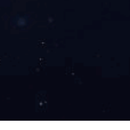
动员们的选择，还进一步推动了他们对自身健
康管理理念的发展。这不仅是一种身体调理，
更是一种智慧传承与创新结合的新模式。
总结：
综上所述，足球明星热衷于采用拔罐疗法并非
偶然，而是基于这一传统技艺能够提供多重益
处。从生理层面来看，它为运动员提供了有效
康复手段；从心理层面来看，它赋予了他们更
多信心和动力；另外，它还通过强化整体竞技
表现帮助运动员达到更高水平。因此，在未来
的发展中，该领域有望吸引更多关注，引领更
多运动者探索传统与现代相结合的新路径。
总之，将现代科学技术与传统医疗方法相结
合，为职业体育的发展开辟了新的视角。不仅
帮助各类运动员改善健康状况，也为我们深入
了解中华优秀文化遗产提供了契机，使得这些
古老技艺在新的时代焕发出新的活力。期待未