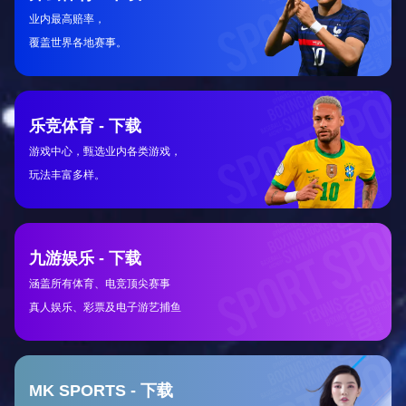
快速送达受损肌肉。这种迅速补给使得肌肉能
够更快地修复，从而减少休息时间，提高训练
效率。