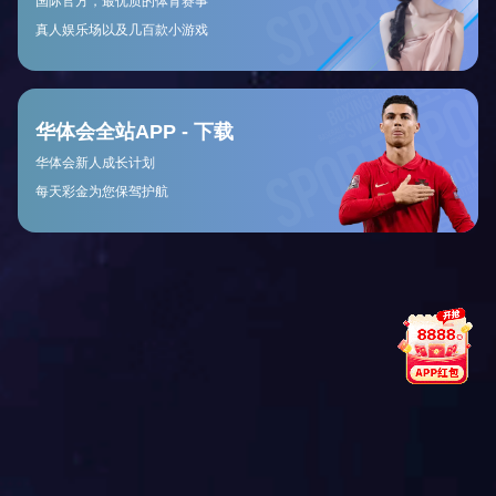
时，他们会迅速转移重心，通过改变攻击方向
来寻找新的得分点。这种快速反应无疑增加了
他们打破僵局和逆转局面的机会。
除了针对性的调整之外，教练组在暂停时间段
也能给予有效指导，让球队重新找回节奏并优
化战术执行。在面对压力时，可以看到全队愈
发团结，相互鼓励，这种正向循环极大增强了
他们抗压能力，对抗紧张情绪带来的负面影
响。