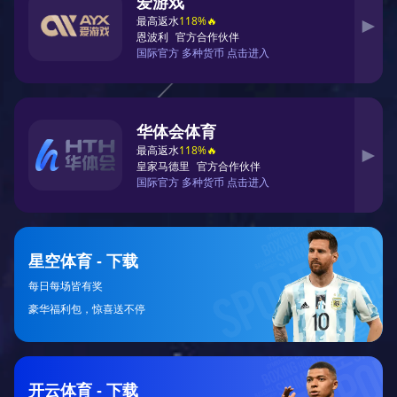
此外，广州队还充分利用快攻，以快速反击来
获取得分机会。他们善于抓住对方失误或篮板
球后的瞬间，通过快速推进，将球迅速传导给
处于最佳位置的队友。这一战术不仅要求球员
之间默契配合，更需要每位球员具备良好的反
应速度和决策能力，从而最大化得分可能性。
然而，在某些关键时刻，广州队也暴露出了一
些问题，例如过度依赖外线投篮，有时会导致
命中率下降。因此，在未来的比赛中，他们需
要更加注重内线进攻，提高篮下得分能力，以
提升整体攻击力。
开元集团网站
2、防守策略评估
防守是赢得比赛的重要环节，广州篮球队在本
届欧锦赛中同样展现出了较强的防守能力。球
队采取了积极逼抢的策略，通过前场压迫迫使