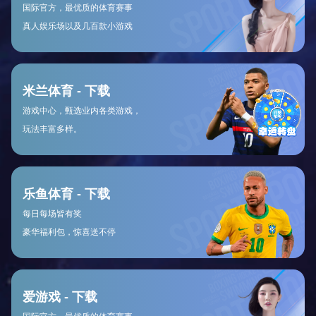
使得球队能够更好地执行既定战术。
尤其是在关键比赛阶段，每名球员都能承担起
自己的责任，无论是控卫组织进攻还是锋线支
援，都显现出极强的一体化意识。此外，他们
还通过不断交流与磨合，提高了场上应变能
力，这对于处理复杂局面尤为重要。
不过，需要指出的是，有时候过于强调团队配
合可能会影响到个人发挥。因此，在保持良好
团队氛围同时，也要鼓励每位球员积极展现个
人技术，从而提升整个球队整体实力。
4、临场应变能力分析
临场应变能力是决定比赛成败的重要因素之
一。在本届欧锦赛中，广州篮球队展现出了较
强的适应性，根据场上形势变化及时调整战
略。例如，当发现某条侧翼被对手重点盯防