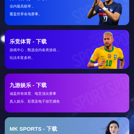
对手出现失误，并争取快速转换。此外，他们
还运用区域联防策略，有效限制了对手核心球
员的发挥，这使得许多强劲对手难以找到顺畅
的进攻机会。
值得注意的是，广州队在面对不同风格球队
时，会根据实际情况调整防守策略。例如，当
面对高大内线球员时，他们会加大协防力度，
以减少内线被突破的风险。同时，在外线射手
较多时，则会加强外线贴身防守，以降低对方
远投命中率。这种灵活应变的防守思路，无疑
增强了他们在比赛中的竞争力。
3、团队配合的重要性
团队配合是篮球运动成功的重要基石。在欧锦
赛期间，广州篮球队展现出了良好的团队合作
精神，各个位置之间形成了有效的信息沟通与
角色互补。当一名球员持球突破时，其余成员
能够迅速做好掩护或拉开空间，这种无缝衔接