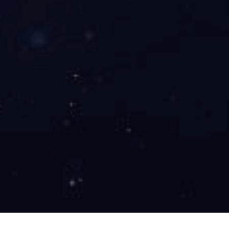
改进之处。
未来，希望广州篮球队能够继续总结经验教
训，不断完善自身体系，提高技战术水平，为
取得更佳成绩而奋斗。同时，我们期待他们能
在接下来的赛事中再创佳绩，实现更大的突
破！
搜索